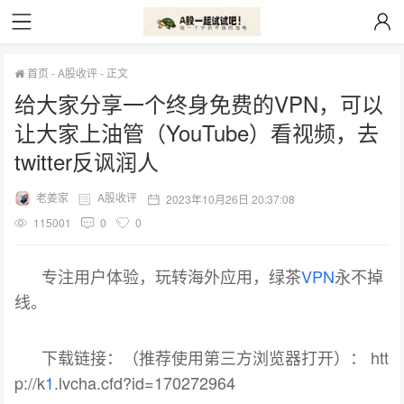
首页
-
A股收评
-
正文
给大家分享一个终身免费的VPN，可以
让大家上油管（YouTube）看视频，去
twitter反讽润人
老姜家
A股收评
2023年10月26日 20:37:08
115001
0
0
专注用户体验，玩转海外应用，绿茶
VPN
永不掉
线。
下载链接：（推荐使用第三方浏览器打开）： htt
p://k
1
.lvcha.cfd?id=170272964