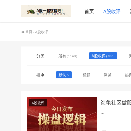
首页
A股收评
首页
-
A股收评
分类
所有
A股收评
(1143)
(735)
视频
商城
(0)
(4)
排序
默认
标题
浏览
热
海龟社区做
A股收评
…