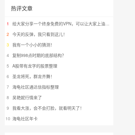
热评文章
1
给大家分享一个终身免费的VPN，可以让大家上油管（YouTube）看视频，去twitter反讽润人
2
今天的反弹，我只看到这儿！
3
我有一个小小的猜测！
4
复制998点时期的底部结构？
5
A股带有龙字的股票整理
6
圣龙将死，群龙齐舞！
7
海龟社区通达信指标整理
8
吴艳妮行情来了
9
我看大涨，会不会打脸，就看明天了！
10
海龟社区年卡