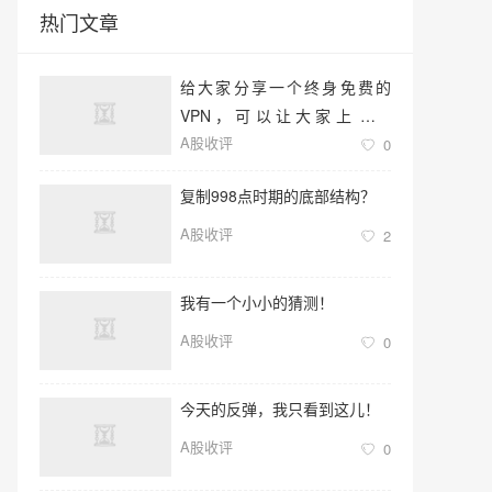
热门文章
给大家分享一个终身免费的
VPN，可以让大家上油管
A股收评
（YouTube）看视频，去twitter
0
反讽润人
复制998点时期的底部结构？
A股收评
2
我有一个小小的猜测！
A股收评
0
今天的反弹，我只看到这儿！
A股收评
0