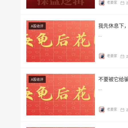
老姜家
我先休息下
A股收评
…
老姜家
不要被它给
A股收评
…
老姜家