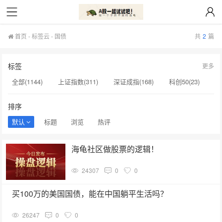
首页
-
标签云
- 国债
共
2
篇
标签
更多
全部(1144)
上证指数(311)
深证成指(168)
科创50(23)
贵州茅台(20)
创业板(17)
创业板指(15)
科创综指(14)
排序
macd(12)
创新药(11)
寒武纪(10)
国债(1)
默认
标题
浏览
热评
西安奕材(1)
佳缘科技(1)
中国科传(1)
海力士(1)
海龟社区做股票的逻辑！
海兴电力(1)
中国科转(1)
倍益康(1)
亚翔集成(1)
24307
0
0
可转债(1)
国新健康(1)
买100万的美国国债，能在中国躺平生活吗？
26247
0
0