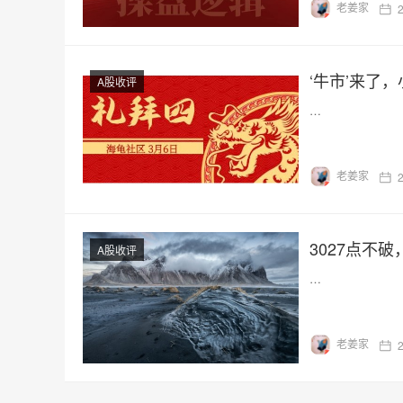
老姜家
‘牛市’来了
A股收评
…
老姜家
3027点不
A股收评
…
老姜家