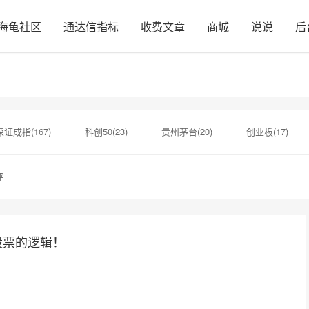
海龟社区
通达信指标
收费文章
商城
说说
后
深证成指(167)
科创50(23)
贵州茅台(20)
创业板(17)
10)
南兴股份(2)
欧莱新材(2)
长鑫科技(2)
北投
评
业航天(2)
欣龙控股(2)
博盈特焊(2)
当虹科技(2)
股票的逻辑！