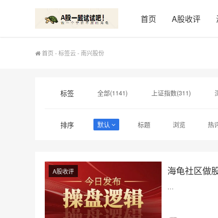
首页
A股收评
首页
-
标签云
- 南兴股份
标签
全部(1141)
上证指数(311)
macd(12)
创新药(11)
寒武纪(
排序
默认
标题
浏览
热
行云科技(2)
晶科能源(2)
商
海龟社区做
A股收评
…