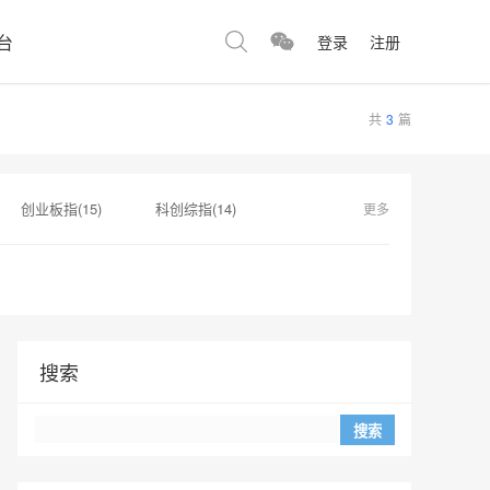
台
登录
注册
共
3
篇
创业板指(15)
科创综指(14)
更多
科技(2)
华新科技(2)
搜索
Search