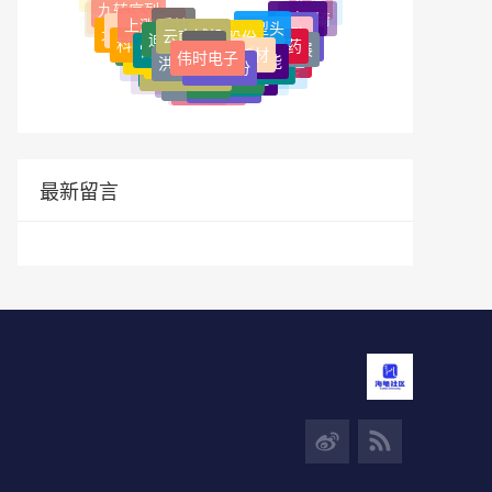
汇金
富士康
十面埋伏
变盘日
李佳琦
宏英智能
上涨5浪
上升楔形
万科
西藏天路
云南城投
鹏翎股份
北特科技
迪生力
苹果
通威股份
国债
科华数据
美债
景峰医药
养老金
雷科防务
保利发展
缺口
天安新材
伟时电子
基金
twitter
达华智能
地产
洪都航空
比亚迪
天量不破
中海地产
南兴股份
美联储
VPN
芯片
华润置地
YouTube
招商蛇口
公募基金
翻墙
华为
单阳不破
油管
涨停板
美元
欧菲光
立讯精密
基民
深证成指
假突破
过左峰
价值
最新留言