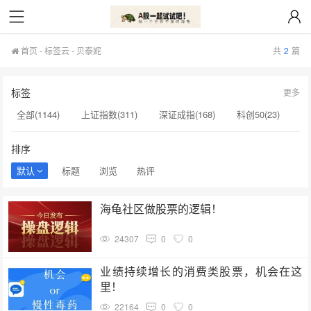
首页
-
标签云
- 贝泰妮
共
2
篇
标签
更多
全部(1144)
上证指数(311)
深证成指(168)
科创50(23)
贵州茅台(20)
创业板(17)
创业板指(15)
科创综指(14)
排序
macd(12)
创新药(11)
寒武纪(10)
贝泰妮(1)
默认
标题
浏览
热评
西安奕材(1)
佳缘科技(1)
中国科传(1)
海力士(1)
海龟社区做股票的逻辑！
海兴电力(1)
中国科转(1)
倍益康(1)
亚翔集成(1)
24307
0
0
可转债(1)
国新健康(1)
业绩持续增长的消费类股票，机会在这
里！
22164
0
0