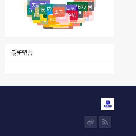
躺平
核心K线
丰华股份
贬值
底背离
实战技巧
君逸数码
爱博医疗
估值
庄家
时间线
股价
东方雨虹
贝泰妮
下跌5浪
赚钱
九转序列
出口
圆弧底
吊颈线
中泰证券
阴天量
指标
一带一路
黄金坑
麦捷科技
和顺石油
投资
买点
联建光电
和元生物
姜氏变盘时间
林园
融券
阳包阴
指哪打哪
中概基金
KDJ
哈尔斯
macd
硕贝德
天量
老虎口
上海沪工
回马枪
佛山照明
顶背离
头肩底
反抽
W型底
日久光电
锦鸡股份
海马汽车
鳄鱼嘴
逃顶
云煤能源
最新留言