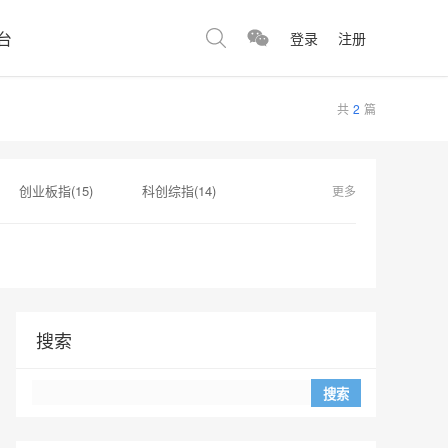
台
登录
注册
共
2
篇
创业板指(15)
科创综指(14)
更多
传(1)
海力士(1)
海兴电力(1)
搜索
Search