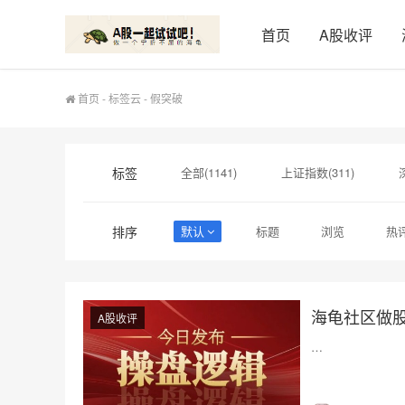
首页
A股收评
首页
-
标签云
- 假突破
标签
全部(1141)
上证指数(311)
macd(12)
创新药(11)
寒武纪(
排序
默认
标题
浏览
热
中国科转(1)
倍益康(1)
亚翔集
海龟社区做
A股收评
…