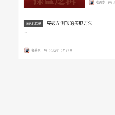
老姜家
突破左侧顶的买股方法
通达信指标
…
老姜家
2023年10月17日