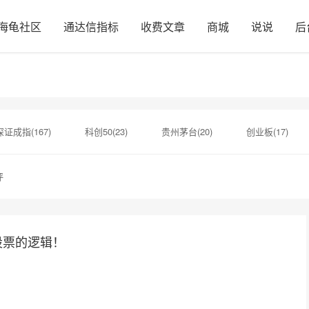
海龟社区
通达信指标
收费文章
商城
说说
后
深证成指(167)
科创50(23)
贵州茅台(20)
创业板(17)
10)
假突破(1)
西安奕材(1)
佳缘科技(1)
中国科
评
成(1)
可转债(1)
国新健康(1)
股票的逻辑！