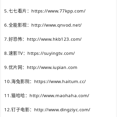
5.七七看片：https://www.77kpp.com/
6.全能影视：http://www.qnvod.net/
7.好恐怖：http://www.hkb123.com/
8.速影TV：https://suyingtv.com/
9.优片网：http://www.iupian.com
10.海兔影院：
https://www.haitum.cc
/
11.猫哈哈：http://www.maohaha.com/
12.钉子电影：http://www.dingziyc.com/