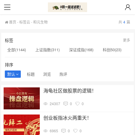
首页
-
标签云
- 和元生物
共
4
篇
标签
更多
全部(1144)
上证指数(311)
深证成指(168)
科创50(23)
贵州茅台(20)
创业板(17)
创业板指(15)
科创综指(14)
排序
macd(12)
创新药(11)
寒武纪(10)
和元生物(3)
默认
标题
浏览
热评
欧莱新材(3)
全A等权(3)
明微电子(3)
五粮液(3)
海龟社区做股票的逻辑！
招商公路(3)
北证50(3)
龙蟠科技(3)
天和磁材(3)
24307
0
0
杭钢股份(3)
光线传媒(3)
创业板指冰火两重天！
6965
0
0