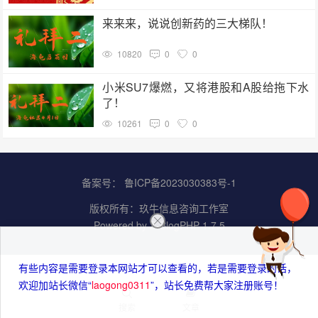
来来来，说说创新药的三大梯队！
10820
0
0
小米SU7爆燃，又将港股和A股给拖下水
了！
10261
0
0
备案号：
鲁ICP备2023030383号-1
版权所有：
玖牛信息咨询工作室
Powered by
Z-BlogPHP 1.7.5
有些内容是需要登录本网站才可以查看的，若是需要登录的话，
欢迎加站长微信“
laogong0311
”，站长免费帮大家注册账号！
搜索
文章