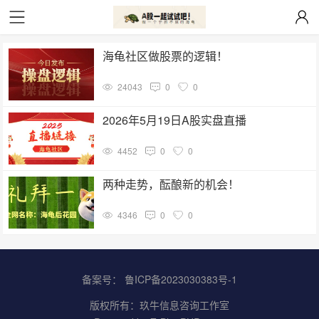
海龟社区做股票的逻辑！
24043
0
0
2026年5月19日A股实盘直播
4452
0
0
两种走势，酝酿新的机会！
4346
0
0
备案号：
鲁ICP备2023030383号-1
版权所有：
玖牛信息咨询工作室